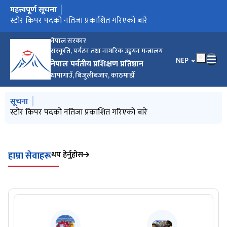
महत्त्वपूर्ण सूचना
मुख्य नेभिगेसनमा जानुहोस्
बोलपत्र आह्वान सूचना NPP-NCB-02/082/83
स्टोर किपर पदको नतिजा प्रकाशित गरिएको बारे
नेपाल सरकार
संस्कृति, पर्यटन तथा नागरिक उड्डयन मन्त्रालय
भाषा चयन गर्नुहोस
NEP
नेपाल पर्वतीय प्रशिक्षण प्रतिष्ठान
थापागाउँ, बिजुलीबजार, काठमाडौँ
मुख्य नेभिगेसनमा जानुहोस्
सूचना
स्टोर किपर पदको नतिजा प्रकाशित गरिएको बारे
थप हेर्नुहोस
हाम्रा सेवाहरू