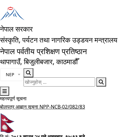
नेपाल सरकार
संस्कृति, पर्यटन तथा नागरिक उड्डयन मन्त्रालय
नेपाल पर्वतीय प्रशिक्षण प्रतिष्ठान
थापागाउँ, बिजुलीबजार, काठमाडौँ
भाषा चयन गर्नुहोस्
NEP
खोज्नुहोस्
महत्त्वपूर्ण सूचना
मुख्य नेभिगेसनमा जानुहोस्
स्टोर किपर पदको नतिजा प्रकाशित गरिएको बारे
बोलपत्र आह्वान सूचना NPP-NCB-02/082/83
वि.सं:
२०८३ साउन २४ गते आइतबार, १५:१३ बजे