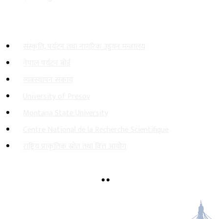
महत्त्वपूर्ण लिङ्कहरू
संस्कृति, पर्यटन तथा नागरिक उड्डयन मन्त्रालय
नेपाल पर्यटन बोर्ड
व्यवस्थापन संकाय
University of Presov
Montana State University
Centre National de la Recherche Scientifique
राष्ट्रिय प्राकृतिक स्रोत तथा वित्त आयोग
थापागाउँ, बिजुलीबजार, काठमाडौँ
office@nepalmountain.edu.np
+९७७-१-५२४४८८८, ५२४४२७७