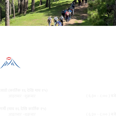
नेपाल पर्वतीय प्रशिक्षण प्रतिष्ठान
थापागाउँ, बिजुलीबजार, काठमाडौँ
कार्यालय समय
जाडो (कार्तिक १६ देखि माघ १५)
( ६:३० - ८:०० ) बजे
आइतबार -शुक्रबार
गर्मी (माघ १६ देखि कार्तिक १५)
( ६:३० - ८:०० ) बजे
आइतबार -शुक्रबार