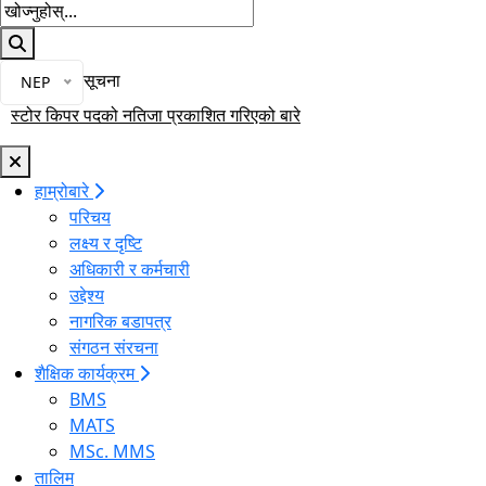
खोज्नुहोस्
भाषा चयन गर्नुहोस्
भाषा परिवर्तन गर्नुहोस्
सूचना
मुख्य नेभिगेसनमा जानुहोस्
NEP
स्टोर किपर पदको नतिजा प्रकाशित गरिएको बारे
हाम्रोबारे
परिचय
लक्ष्य र दृष्टि
अधिकारी र कर्मचारी
उद्देश्य
नागरिक बडापत्र
संगठन संरचना
शैक्षिक कार्यक्रम
BMS
MATS
MSc. MMS
तालिम