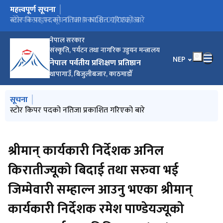
महत्त्वपूर्ण सूचना
मुख्य नेभिगेसनमा जानुहोस्
बोलपत्र आह्वान सूचना NPP-NCB-02/082/83
स्टोर किपर पदको नतिजा प्रकाशित गरिएको बारे
नेपाल सरकार
संस्कृति, पर्यटन तथा नागरिक उड्डयन मन्त्रालय
भाषा चयन गर्नुहोस
NEP
नेपाल पर्वतीय प्रशिक्षण प्रतिष्ठान
थापागाउँ, बिजुलीबजार, काठमाडौँ
मुख्य नेभिगेसनमा जानुहोस्
सूचना
स्टोर किपर पदको नतिजा प्रकाशित गरिएको बारे
श्रीमान् कार्यकारी निर्देशक अनिल
किरातीज्यूको बिदाई तथा सरुवा भई
जिम्मेवारी सम्हाल्न आउनु भएका श्रीमान्
कार्यकारी निर्देशक रमेश पाण्डेयज्यूको